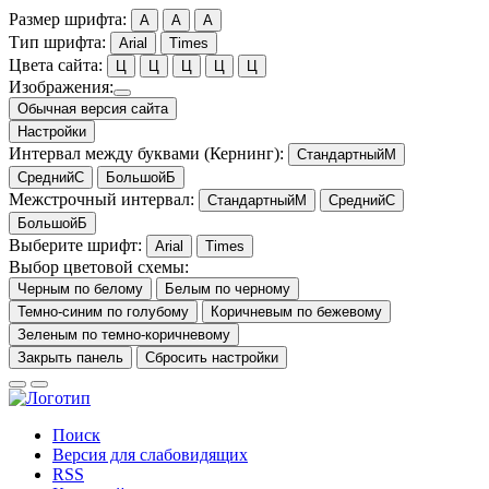
Размер шрифта:
A
A
A
Тип шрифта:
Arial
Times
Цвета сайта:
Ц
Ц
Ц
Ц
Ц
Изображения:
Обычная версия сайта
Настройки
Интервал между буквами
(Кернинг):
Стандартный
М
Средний
С
Большой
Б
Межстрочный интервал:
Стандартный
М
Средний
С
Большой
Б
Выберите шрифт:
Arial
Times
Выбор цветовой схемы:
Черным по белому
Белым по черному
Темно-синим по голубому
Коричневым по бежевому
Зеленым по темно-коричневому
Закрыть панель
Сбросить настройки
Поиск
Версия для слабовидящих
RSS