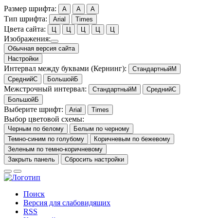
Размер шрифта:
A
A
A
Тип шрифта:
Arial
Times
Цвета сайта:
Ц
Ц
Ц
Ц
Ц
Изображения:
Обычная версия сайта
Настройки
Интервал между буквами
(Кернинг):
Стандартный
М
Средний
С
Большой
Б
Межстрочный интервал:
Стандартный
М
Средний
С
Большой
Б
Выберите шрифт:
Arial
Times
Выбор цветовой схемы:
Черным по белому
Белым по черному
Темно-синим по голубому
Коричневым по бежевому
Зеленым по темно-коричневому
Закрыть панель
Сбросить настройки
Поиск
Версия для слабовидящих
RSS